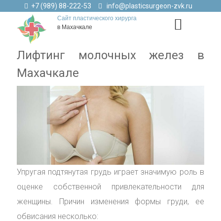
+7 (989) 88-222-53
info@plasticsurgeon-zvk.ru
Сайт пластического хирурга
в Махачкале
Лифтинг молочных желез в
Махачкале
Упругая подтянутая грудь играет значимую роль в
оценке собственной привлекательности для
женщины. Причин изменения формы груди, ее
обвисания несколько: