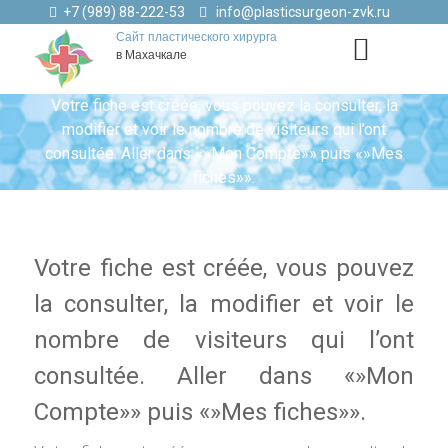
+7 (989) 88-222-53
info@plasticsurgeon-zvk.ru
Сайт пластического хирурга
в Махачкале
Votre fiche est créée, vous pouvez la consulter, la
modifier et voir le nombre de visiteurs qui l’ont
consultée. Aller dans «»Mon Compte»» puis «»Mes
fiches»».
Votre fiche est créée, vous pouvez
la consulter, la modifier et voir le
nombre de visiteurs qui l’ont
consultée. Aller dans «»Mon
Compte»» puis «»Mes fiches»».