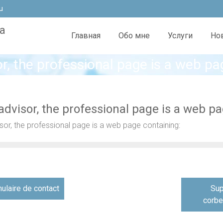
u
а
Главная
Обо мне
Услуги
Но
, the professional page is a web pa
dvisor, the professional page is a web pa
or, the professional page is a web page containing:
я
mulaire de contact
Sup
corbe