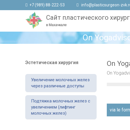
+7 (989) 88-222-53
info@plasticsurgeon-zvk.r
Сайт пластического хирург
в Махачкале
On Yogadvisor
On Yoga
Эстетическая хирургия
On Yogadvis
Увеличение молочных желез
через различные доступы
Подтяжка молочных желез с
увеличением (лифтинг
Навигаци
via le for
молочных желез)
по
записям