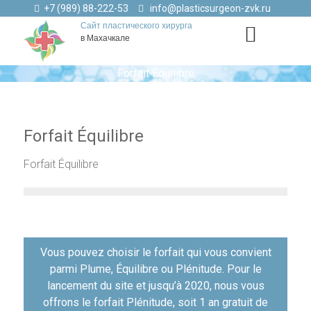
+7 (989) 88-222-53
info@plasticsurgeon-zvk.ru
Сайт пластического хирурга
в Махачкале
Forfait Équilibre
Forfait Équilibre
Forfait Équilibre
Навигация
Vous pouvez choisir le forfait qui vous convient
по
parmi Plume, Équilibre ou Plénitude. Pour le
записям
lancement du site et jusqu’à 2020, nous vous
offrons le forfait Plénitude, soit 1 an gratuit de