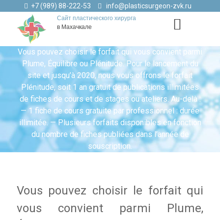
+7 (989) 88-222-53
info@plasticsurgeon-zvk.ru
Сайт пластического хирурга
в Махачкале
Vous pouvez choisir le forfait qui vous convient parmi
Plume, Équilibre ou Plénitude. Pour le lancement du
site et jusqu’à 2020, nous vous offrons le forfait
Plénitude, soit 1 an gratuit de publications illimitées
de fiches de cours et de stages ou ateliers. Au-delà :
— 1 fiche de cours gratuite par professionnel : durée
illimitée. — Plusieurs forfaits disponibles en fonction
du nombre de fiches publiées dans l’année de
souscription.
Vous pouvez choisir le forfait qui
vous convient parmi Plume,