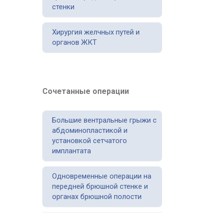
стенки
Хирургия желчных путей и
органов ЖКТ
Сочетанные операции
Большие вентральные грыжи с
абдоминопластикой и
установкой сетчатого
имплантата
Одновременные операции на
передней брюшной стенке и
органах брюшной полости