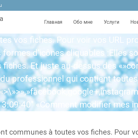
u
а
Главная
Обо мне
Услуги
Но
es vos fiches. Pour voir vos URL prof
 formes d’icônes cliquables :Elles s
es fiches. Et juste au-dessus des «»
du professionnel qui contient toutes
 «>\»>»,»facebook,google+,instagram,
13:09:40″ «Comment modifier mes inf
ont communes à toutes vos fiches. Pour vo