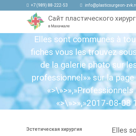
+7 (989) 88-222-53
info@plasticsurgeon-zvk.r
Сайт пластического хирург
в Махачкале
Elles sont communes à tout
fiches vous les trouvez sous
de la galerie photo sur l
professionnel»» sur la page 
«>\»>»,»Professionnels
«>\»>»,»2017-08-08 
Elles s
Эстетическая хирургия