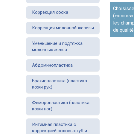
Навигаци
Choisisse
Коррекция соска
по
(«»cours»
записям
les champs
Коррекция молочной железы
de qualité
Уменьшение и подтяжка
молочных желез
Абдоминопластика
Брахиопластика (пластика
кожи рук)
Феморопластика (пластика
кожи ног)
Интимная пластика с
коррекцией половых губ и