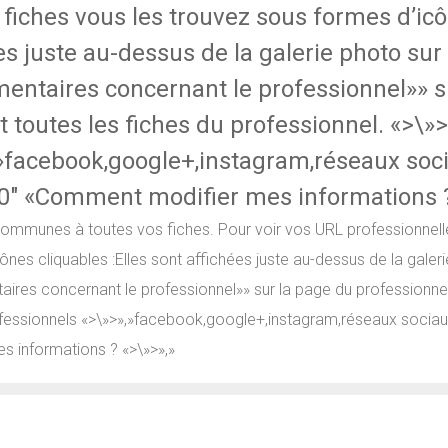
 fiches vous les trouvez sous formes d’icô
es juste au-dessus de la galerie photo sur 
ntaires concernant le professionnel»» su
t toutes les fiches du professionnel. «>\»
»facebook,google+,instagram,réseaux soci
0″ «Comment modifier mes informations ?
communes à toutes vos fiches. Pour voir vos URL professionnelle
ônes cliquables :Elles sont affichées juste au-dessus de la galeri
res concernant le professionnel»» sur la page du professionnel 
ofessionnels «>\»>»,»facebook,google+,instagram,réseaux sociau
s informations ? «>\»>»,»