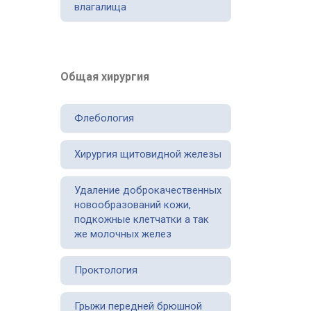
влагалища
Общая хирургия
Флебология
Хирургия щитовидной железы
Удаление доброкачественных
новообразований кожи,
подкожные клетчатки а так
же молочных желез
Проктология
Грыжи передней брюшной