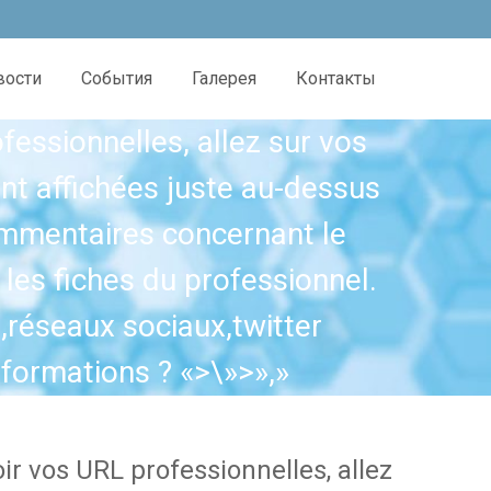
вости
События
Галерея
Контакты
essionnelles, allez sur vos
ont affichées juste au-dessus
commentaires concernant le
 les fiches du professionnel.
réseaux sociaux,twitter
ormations ? «>\»>»,»
ir vos URL professionnelles, allez