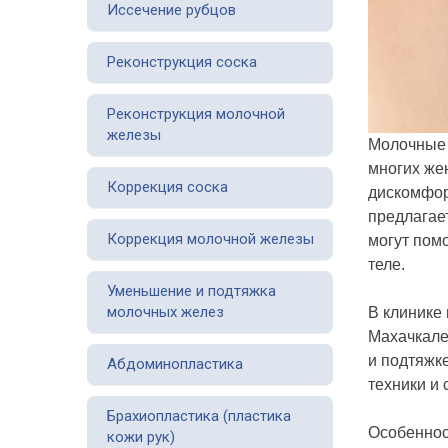
Иссечение рубцов
Реконструкция соска
Реконструкция молочной
железы
Молочные 
многих же
Коррекция соска
дискомфор
предлагае
Коррекция молочной железы
могут пом
теле.
Уменьшение и подтяжка
молочных желез
В клинике
Махачкале
и подтяжк
Абдоминопластика
техники и
Брахиопластика (пластика
Особеннос
кожи рук)