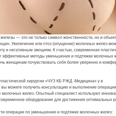
железы — это не только символ женственности, но и объект
нщин. Увеличение или птоз (опущение) молочных желез мож
ту и негативным эмоциям. К счастью, современная пластич
т эффективные методы уменьшения и подтяжки молочных ж
очь женщинам почувствовать себя более уверенно и комфо
 пластической хирургии «ЧУЗ КБ РЖД -Медицина» у в
 вы можете получить консультацию и выполнение операци
е молочных желез. Опытный специалист используют иннов
 современное оборудование для достижения оптимальных р
ти операции по уменьшению и подтяжке молочных желез: