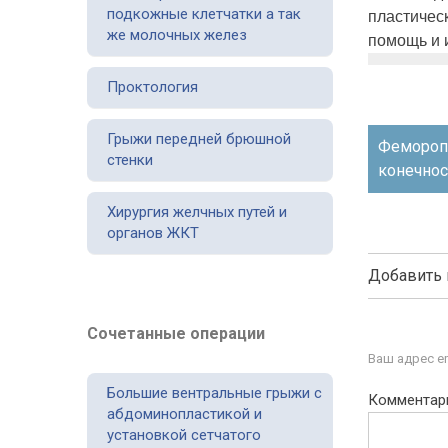
подкожные клетчатки а так
пластичес
же молочных желез
помощь и 
Проктология
Навигаци
Грыжи передней брюшной
Феморопл
стенки
по
конечнос
записям
Хирургия желчных путей и
органов ЖКТ
Добавить
Сочетанные операции
Ваш адрес em
Большие вентральные грыжи с
Комментар
абдоминопластикой и
установкой сетчатого