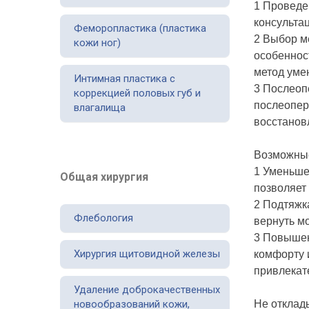
1 Проведе
консульта
Феморопластика (пластика
2 Выбор м
кожи ног)
особеннос
метод уме
Интимная пластика с
3 Послеоп
коррекцией половых губ и
послеопер
влагалища
восстанов
Возможные
1 Уменьше
Общая хирургия
позволяет
2 Подтяжк
Флебология
вернуть мо
3 Повышен
Хирургия щитовидной железы
комфорту 
привлекат
Удаление доброкачественных
новообразований кожи,
Не отклад