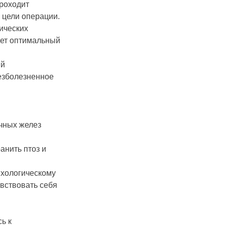
проходит
 цели операции.
ических
ает оптимальный
ый
езболезненное
чных желез
анить птоз и
ихологическому
вствовать себя
ь к