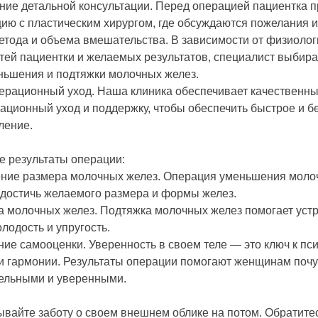
ние детальной консультации. Перед операцией пациентка 
цию с пластическим хирургом, где обсуждаются пожелания и
етода и объема вмешательства. В зависимости от физиолог
тей пациентки и желаемых результатов, специалист выбир
ньшения и подтяжки молочных желез.
ерационный уход. Наша клиника обеспечивает качественн
ационный уход и поддержку, чтобы обеспечить быстрое и б
ление.
 результаты операции:
ние размера молочных желез. Операция уменьшения моло
 достичь желаемого размера и формы желез.
а молочных желез. Подтяжка молочных желез помогает устр
лодость и упругость.
ие самооценки. Уверенность в своем теле — это ключ к пс
и гармонии. Результаты операции помогают женщинам почу
ельными и уверенными.
ывайте заботу о своем внешнем облике на потом. Обратитес