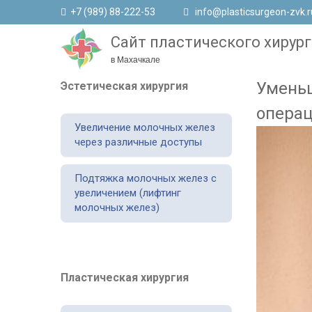
+7 (989) 88-222-53
info@plasticsurgeon-zvk.r
Сайт пластического хирург
в Махачкале
Уменьш
Эстетическая хирургия
операц
Увеличение молочных желез
через различные доступы
Подтяжка молочных желез с
увеличением (лифтинг
молочных желез)
Пластическая хирургия