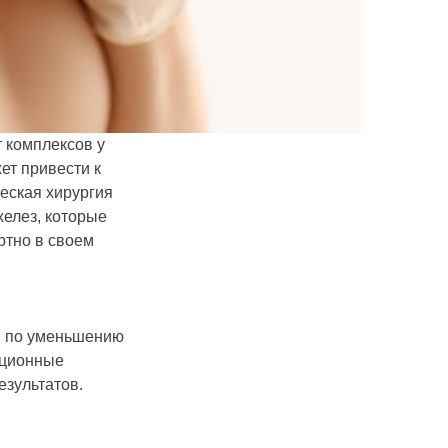
 комплексов у
ет привести к
еская хирургия
елез, которые
ртно в своем
и по уменьшению
ационные
езультатов.