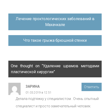
Навигация
Лечение проктологических заболеваний в
по
Махачкале
записям
Что такое грыжа брюшной стенки
One thought on “
Удаление шрамов методами
пластической хирургии
”
:
ЗАРИНА
Ответить
01.03.2019 в 12:51
Делала подтяжку у специалистом . Очень опытный
специалист и просто замечательный человек.