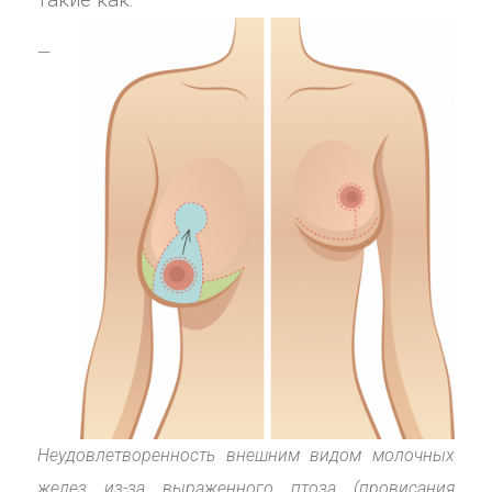
—
Неудовлетворенность внешним видом молочных
желез из-за выраженного птоза (провисания