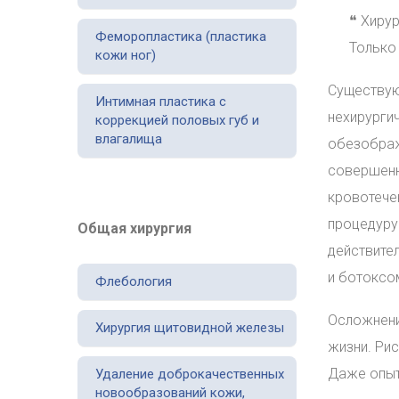
❝ Хиру
Феморопластика (пластика
Только 
кожи ног)
Существую
Интимная пластика с
нехирурги
коррекцией половых губ и
влагалища
обезображ
совершенн
кровотечен
процедуру
Общая хирургия
действител
и ботоксо
Флебология
Осложнени
Хирургия щитовидной железы
жизни. Рис
Даже опыт
Удаление доброкачественных
новообразований кожи,