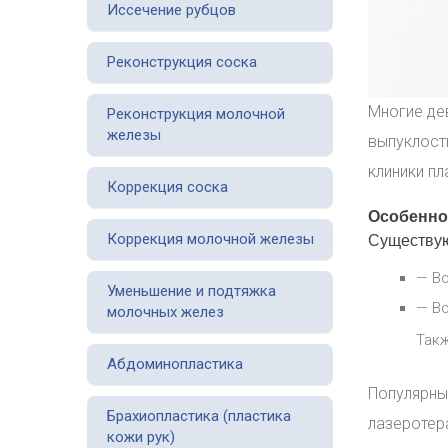
Иссечение рубцов
Реконструкция соска
Многие де
Реконструкция молочной
железы
выпуклост
клиники п
Коррекция соска
Особенно
Коррекция молочной железы
Существую
— Во
Уменьшение и подтяжка
— Во
молочных желез
Так
Абдоминопластика
Популярны
Брахиопластика (пластика
лазеротера
кожи рук)