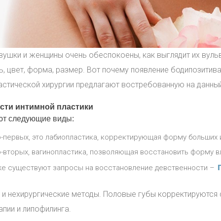
вушки и женщины очень обеспокоены, как выглядит их вульв
ь, цвет, форма, размер. Вот почему появление бодипозитив
ластической хирургии предлагают востребованную на данны
сти интимной пластики
т следующие виды:
-первых, это лабиопластика, корректирующая форму больших и
-вторых, вагинопластика, позволяющая восстановить форму в
же существуют запросы на восстановление девственности –
 и нехирургические методы. Половые губы корректируются
пии и липофилинга.