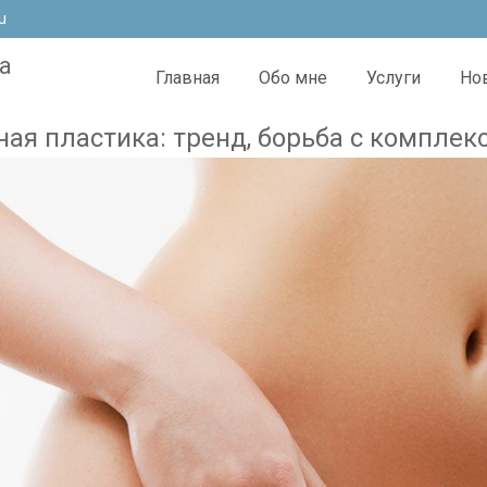
u
а
Главная
Обо мне
Услуги
Но
ая пластика: тренд, борьба с компле