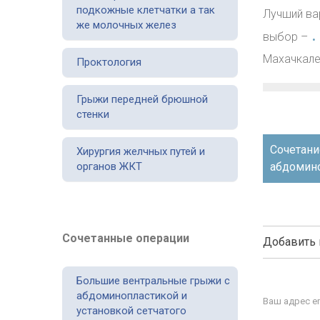
подкожные клетчатки а так
Лучший ва
же молочных желез
.
выбор –
Махачкале
Проктология
Грыжи передней брюшной
стенки
Навигаци
Сочетани
Хирургия желчных путей и
по
органов ЖКТ
абдомин
записям
Сочетанные операции
Добавить
Большие вентральные грыжи с
абдоминопластикой и
Ваш адрес em
установкой сетчатого