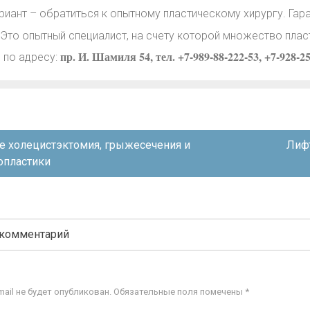
риант – обратиться к опытному пластическому хирургу. Гар
Это опытный специалист, на счету которой множество пла
пр. И. Шамиля 54, тел. +7-989-88-222-53, +7-928-25
 по адресу:
я
е холецистэктомия, грыжесечения и
Лифт
опластики
 комментарий
ail не будет опубликован.
Обязательные поля помечены
*