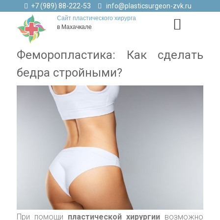
+7 (989) 88-222-53
info@plasticsurgeon-zvk.ru
Сайт пластического хирурга
в Махачкале
Феморопластика: Как сделать
бедра стройными?
При помощи
пластической хирургии
возможно