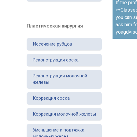
If the pro
по
«»Classes
записям
you can s
ask him fo
Пластическая хирургия
yoagdviso
Иссечение рубцов
Реконструкция соска
Реконструкция молочной
железы
Коррекция соска
Коррекция молочной железы
Уменьшение и подтяжка
молочных желез