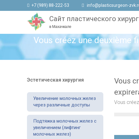
+7 (989) 88-222-53
info@plasticsurgeon-zvk.r
Сайт пластического хирург
в Махачкале
Vous créez une deuxième fic
Vous cr
Эстетическая хирургия
expirer
Увеличение молочных желез
Vous créez 
через различные доступы
Подтяжка молочных желез с
увеличением (лифтинг
молочных желез)
Навигаци