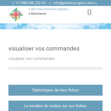
+7 (989) 88-222-53
info@plasticsurgeon-zvk.ru
Сайт пластического хирурга
в Махачкале
visualiser vos commandes
visualiser vos commandes
visualiser vos commandes
Навигация
Statistiques de mes fiches
по
записям
Le nombre de visites sur vos fiches.