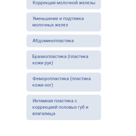
Коррекция молочной железы
Уменьшение и подтяжка
молочных желез
Абдоминопластика
Брахиопластика (пластика
кожи рук)
Феморопластика (пластика
кожи ног)
Интимная пластика с
коррекцией половых губ и
влагалища