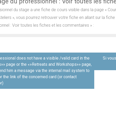
age du professionnel : Voir toutes les fich
ssionnel du stage a une fiche de cours visible dans la page « Cour
teliers », vous pourrez retrouver votre fiche en allant sur la fich
onnel : Voir toutes les fiches et les commentaires » :
я
fessional does not have a visible /valid card in the
Si vous
»» page or the «»Retreats and Workshops»» page,
end him a message via the internal mail system to
r the link of the concerned card (or contact
r)