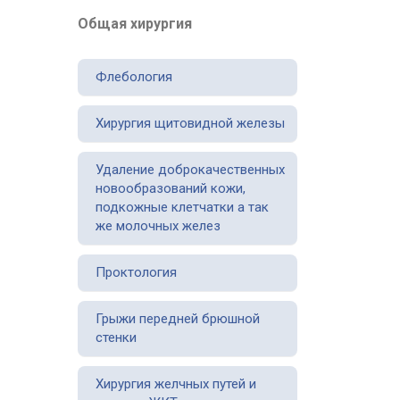
Общая хирургия
Флебология
Хирургия щитовидной железы
Удаление доброкачественных
новообразований кожи,
подкожные клетчатки а так
же молочных желез
Проктология
Грыжи передней брюшной
стенки
Хирургия желчных путей и