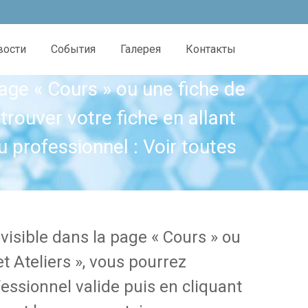
вости
События
Галерея
Контакты
page « Cours » ou une fiche de
trouver votre fiche en allant
u professionnel : Voir toutes
 visible dans la page « Cours » ou
t Ateliers », vous pourrez
fessionnel valide puis en cliquant