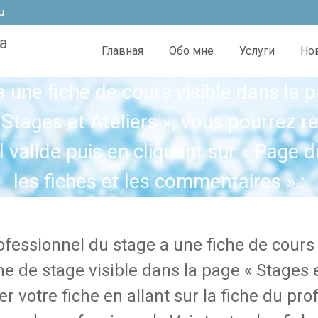
u
а
Главная
Обо мне
Услуги
Но
a une fiche de cours visible dans la 
 Stages et Ateliers », vous pourrez re
l valide puis en cliquant sur « Page d
les fiches et les commentaires » :
rofessionnel du stage a une fiche de cours
he de stage visible dans la page « Stages e
er votre fiche en allant sur la fiche du pro