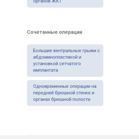
органов ЖКТ
Сочетанные операции
Большие вентральные грыжи с
абдоминопластикой и
установкой сетчатого
имплантата
Одновременные операции на
передней брюшной стенке и
органах брюшной полости