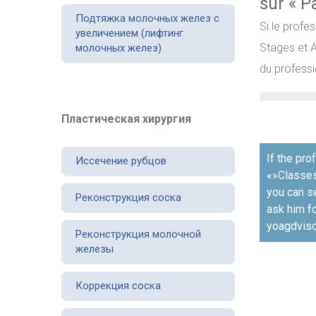
sur « P
Подтяжка молочных желез с
Si le profe
увеличением (лифтинг
Stages et A
молочных желез)
du professi
Пластическая хирургия
Навигаци
If the pro
Иссечение рубцов
по
«»Classes
записям
you can s
Реконструкция соска
ask him fo
yoagdviso
Реконструкция молочной
железы
Коррекция соска