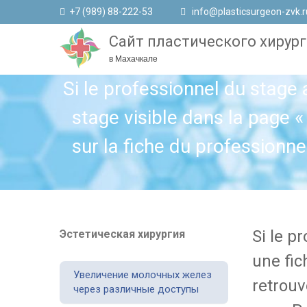
+7 (989) 88-222-53
info@plasticsurgeon-zvk.r
Сайт пластического хирург
в Махачкале
Si le professionnel du stage 
stage visible dans la page «
sur la fiche du professionne
Si le p
Эстетическая хирургия
une fic
Увеличение молочных желез
retrouv
через различные доступы