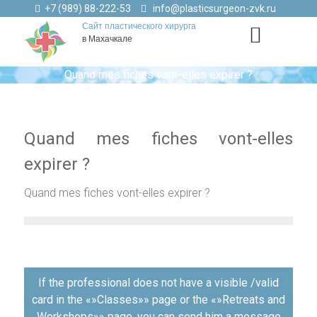
+7 (989) 88-222-53
info@plasticsurgeon-zvk.ru
Сайт пластического хирурга
в Махачкале
Quand mes fiches vont-elles expirer ?
Quand mes fiches vont-elles
expirer ?
Quand mes fiches vont-elles expirer ?
Навигация
If the professional does not have a visible /valid
по
card in the «»Classes»» page or the «»Retreats and
записям
Workshops»» page, you can send him a message