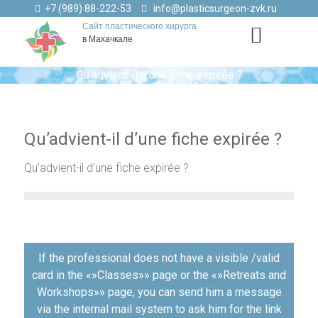
+7 (989) 88-222-53
info@plasticsurgeon-zvk.ru
Сайт пластического хирурга
в Махачкале
Qu’advient-il d’une fiche expirée ?
Qu’advient-il d’une fiche expirée ?
Qu’advient-il d’une fiche expirée ?
Навигация
If the professional does not have a visible /valid
по
card in the «»Classes»» page or the «»Retreats and
записям
Workshops»» page, you can send him a message
via the internal mail system to ask him for the link