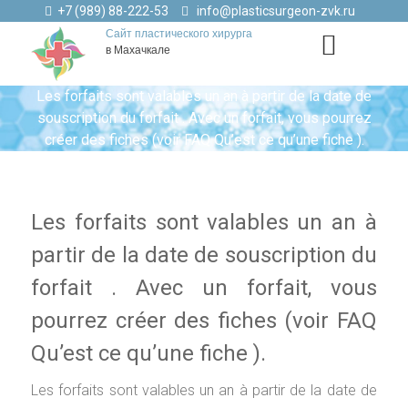
+7 (989) 88-222-53
info@plasticsurgeon-zvk.ru
Сайт пластического хирурга
в Махачкале
Les forfaits sont valables un an à partir de la date de
souscription du forfait . Avec un forfait, vous pourrez
créer des fiches (voir FAQ Qu’est ce qu’une fiche ).
Les forfaits sont valables un an à
partir de la date de souscription du
forfait . Avec un forfait, vous
pourrez créer des fiches (voir FAQ
Qu’est ce qu’une fiche ).
Les forfaits sont valables un an à partir de la date de