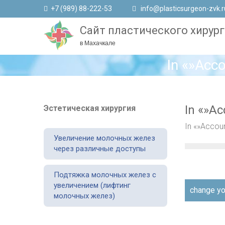
+7 (989) 88-222-53
info@plasticsurgeon-zvk.r
Сайт пластического хирург
в Махачкале
In «»Acco
In «»Ac
Эстетическая хирургия
In «»Accoun
Увеличение молочных желез
через различные доступы
Подтяжка молочных желез с
увеличением (лифтинг
Навигаци
change yo
молочных желез)
по
записям