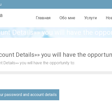
u
а
Главная
Обо мне
Услуги
Но
unt Details»» you will have the oppor
count Details»» you will have the opportuni
t Details»» you will have the opportunity to:
я
ur password and account details