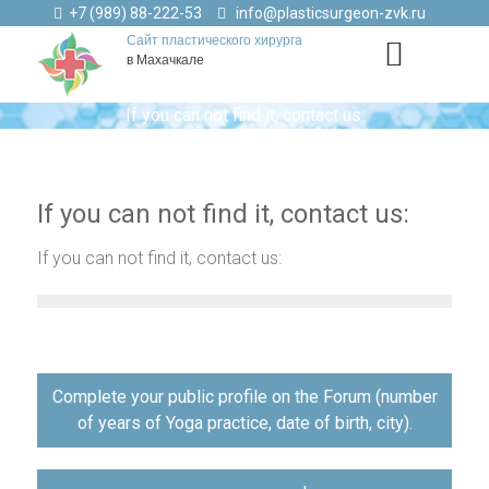
+7 (989) 88-222-53
info@plasticsurgeon-zvk.ru
Сайт пластического хирурга
в Махачкале
If you can not find it, contact us:
If you can not find it, contact us:
If you can not find it, contact us:
Навигация
Complete your public profile on the Forum (number
по
of years of Yoga practice, date of birth, city).
записям