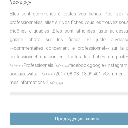
\»>»,»,»
Elles sont communes à toutes vos fiches. Pour voir
professionnelles, allez sur vos fiches vous les trouvez so
d’icônes cliquables :Elles sont affichées juste au-dess
galerie photo sur les fiches. Et juste au-des
«»commentaires concernant le professionnel»» sur la
professionnel qui contient toutes les fiches du profes
\»>»,»,»Professionnels \»>»,»,»facebook,google+,instagram
sociaux,twitter \»>»,»,»2017-08-08 13:09:40″ «Comment 
mes informations ? \»>»,»,»
Навигация
Предыдущая запись
по