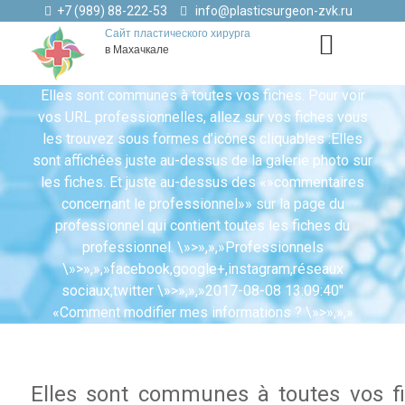
+7 (989) 88-222-53
info@plasticsurgeon-zvk.ru
Сайт пластического хирурга
в Махачкале
Elles sont communes à toutes vos fiches. Pour voir
vos URL professionnelles, allez sur vos fiches vous
les trouvez sous formes d’icônes cliquables :Elles
sont affichées juste au-dessus de la galerie photo sur
les fiches. Et juste au-dessus des «»commentaires
concernant le professionnel»» sur la page du
professionnel qui contient toutes les fiches du
professionnel. \»>»,»,»Professionnels
\»>»,»,»facebook,google+,instagram,réseaux
sociaux,twitter \»>»,»,»2017-08-08 13:09:40″
«Comment modifier mes informations ? \»>»,»,»
Elles sont communes à toutes vos fi