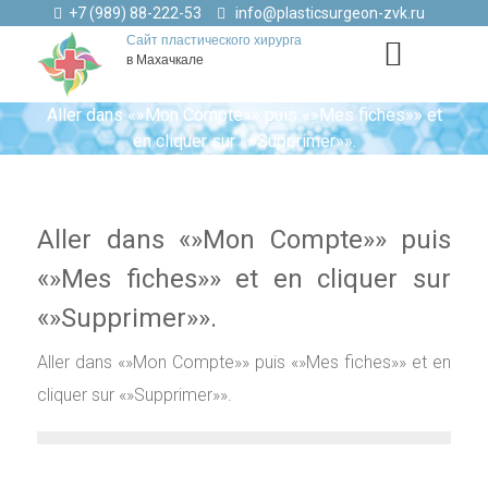
+7 (989) 88-222-53
info@plasticsurgeon-zvk.ru
Сайт пластического хирурга
в Махачкале
Aller dans «»Mon Compte»» puis «»Mes fiches»» et
en cliquer sur «»Supprimer»».
Aller dans «»Mon Compte»» puis
«»Mes fiches»» et en cliquer sur
«»Supprimer»».
Aller dans «»Mon Compte»» puis «»Mes fiches»» et en
cliquer sur «»Supprimer»».