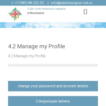
+7 (989) 88-222-53
info@plasticsurgeon-zvk.ru
Сайт пластического хирурга
в Махачкале
4.2 Manage my Profile
4.2 Manage my Profile
4.2 Manage my Profile
Навигация
change your password and account details
по
записям
Следующая запись