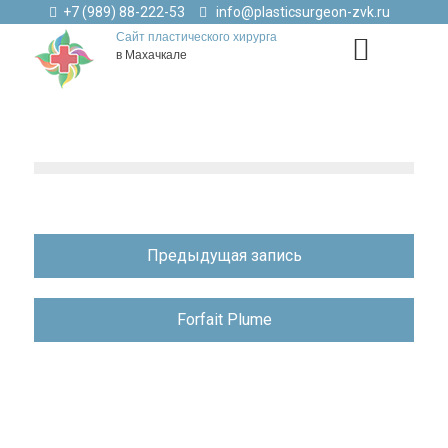
+7 (989) 88-222-53
info@plasticsurgeon-zvk.ru
Сайт пластического хирурга
в Махачкале
Навигация
Предыдущая запись
по
записям
Forfait Plume