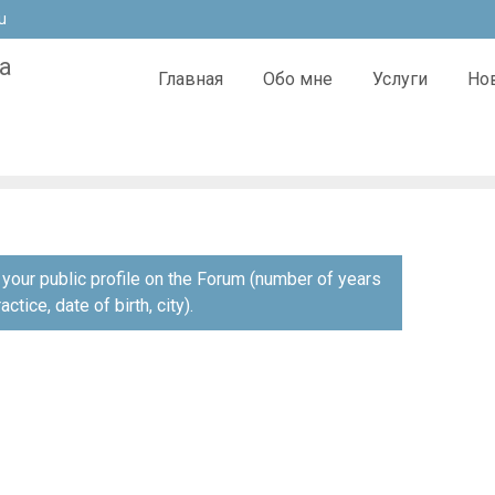
u
а
Главная
Обо мне
Услуги
Но
я
your public profile on the Forum (number of years
ctice, date of birth, city).