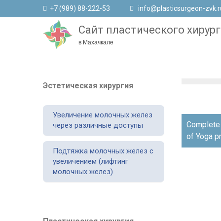
+7 (989) 88-222-53
info@plasticsurgeon-zvk.r
Сайт пластического хирург
в Махачкале
Эстетическая хирургия
Увеличение молочных желез
Навигаци
Complete 
через различные доступы
по
of Yoga pra
записям
Подтяжка молочных желез с
увеличением (лифтинг
молочных желез)