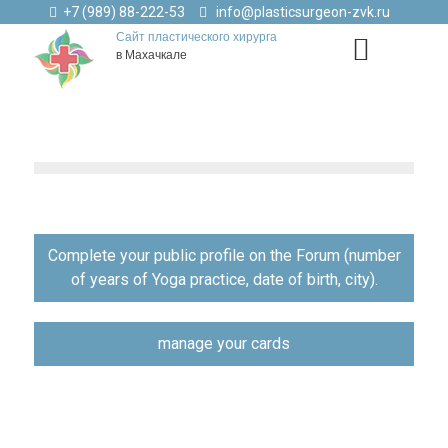
+7 (989) 88-222-53
info@plasticsurgeon-zvk.ru
Сайт пластического хирурга
в Махачкале
Навигация
Complete your public profile on the Forum (number
по
of years of Yoga practice, date of birth, city).
записям
manage your cards