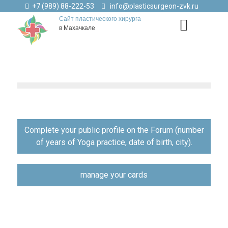
+7 (989) 88-222-53
info@plasticsurgeon-zvk.ru
Сайт пластического хирурга
в Махачкале
Навигация
Complete your public profile on the Forum (number
по
of years of Yoga practice, date of birth, city).
записям
manage your cards